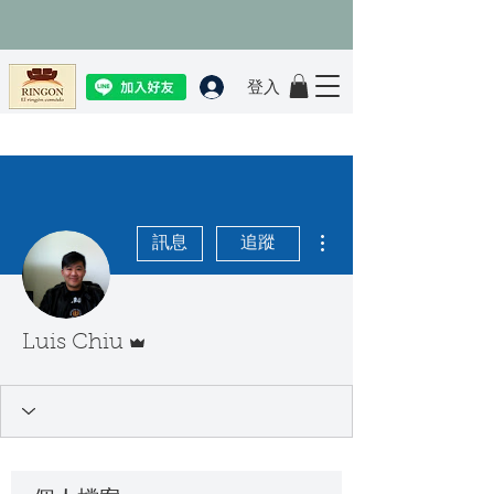
登入
更多動作
訊息
追蹤
管理員
Luis Chiu