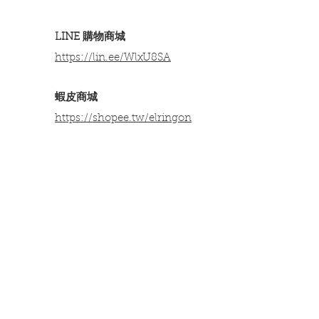
LINE 購物商城
https://lin.ee/WlxU8SA​
​蝦皮商城
https://shopee.tw/elringon