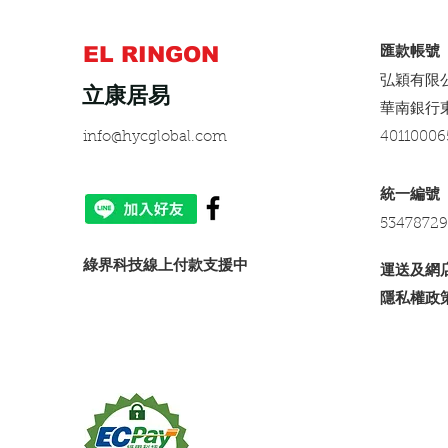
EL RINGON
​匯款帳號
弘穎有限
立康居易
​華南銀行
info@hycglobal.com
40110006
​統一編號
53478729
​綠界科技線上付款支援中
運送及網
隱私權政