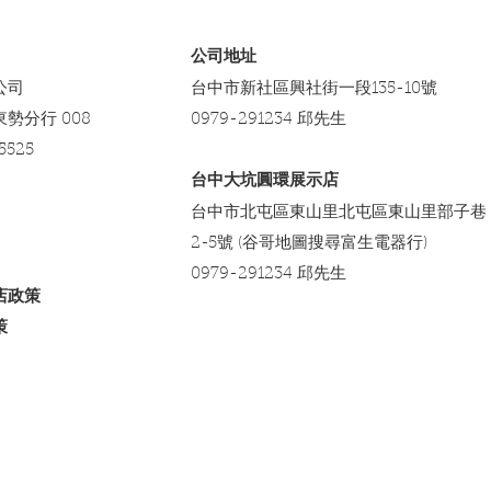
​公司地址
公司
台中市新社區興社街一段135-10號
東勢分行 008
0979-291234 邱先生
5525
台中大坑圓環展示店
台中市北屯區東山里北屯區東山里部子巷
2-5號 (谷哥地圖搜尋富生電器行)
0979-291234 邱先生
店政策
策