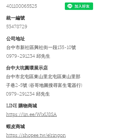
401100065525
​統一編號
53478729
​公司地址
台中市新社區興社街一段135-10號
0979-291234 邱先生
台中大坑圓環展示店
台中市北屯區東山里北屯區東山里部
子巷2-5號 (谷哥地圖搜尋富生電器行)
0979-291234 邱先生
LINE 購物商城
https://lin.ee/WlxU8SA​
​蝦皮商城
https://shopee.tw/elringon