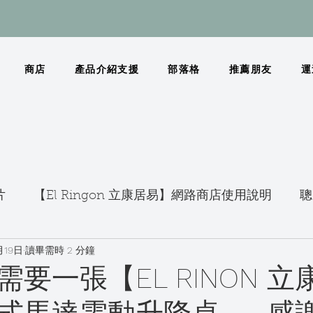
商店
產品介紹支援
部落格
推薦朋友
運
片
【El Ringon 立康居易】網路商店使用說明
聰
月19日
讀畢需時 2 分鐘
要一張【EL RINON 立