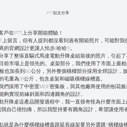
PTT貼文分享
謝這兩位客戶在PTT上分享開箱體驗！
TT上留言，但有人提到都沒看到過有開箱照片，可能對我
的官網設計更讓人怯步(哈哈!!)。
這位客戶分享了整張直驅式馬達電動升降桌組裝後的照片，引起
目前市場上是領先的。桌架部分，我們使用了市面上最粗的
側板也加長到60公分，另外整個橫樑部分採用全焊設計，
的毛重為31公斤，包含桌架和磁吸橫樑線槽蓋。
板部分，我們採用了中密度MDF密集板，與其他廠商使用的刨花
能夠實現前緣斜面和四邊圓角的設計。
到我自己很怕痛，所以我堅持要有圓角設計，希望讓使用
個奇怪的點就是為什麼橫樑線槽蓋跟延長線架要另外選購?橫樑