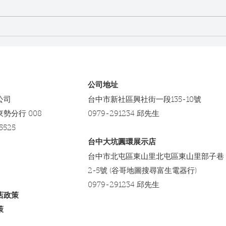
選購升降桌的報價指南：升降
升降
桌價格範圍全解析
活更
​公司地址
公司
台中市新社區興社街一段135-10號
東勢分行 008
0979-291234 邱先生
5525
台中大坑圓環展示店
台中市北屯區東山里北屯區東山里部子巷
2-5號 (谷哥地圖搜尋富生電器行)
0979-291234 邱先生
店政策
策