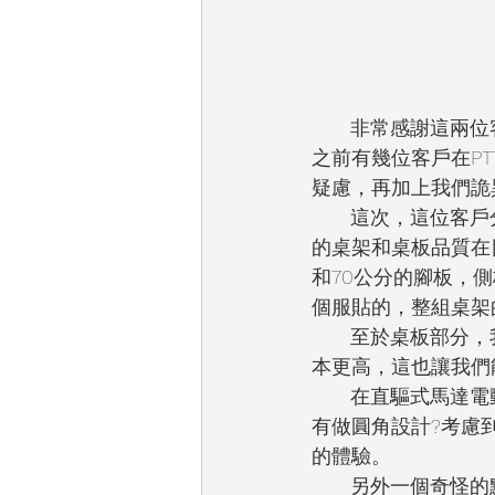
       非常感
之前有幾位客戶在P
疑慮，再加上我們詭異
       這次，
的桌架和桌板品質在
和70公分的腳板，
個服貼的，整組桌架
       至於桌
本更高，這也讓我們
       在直驅式馬達電動升降桌這產品開發過程中，我一直很奇怪為什麼市面上的桌子大多都沒
有做圓角設計?考慮
的體驗。
       另外一