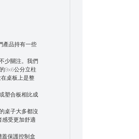
們產品持有一些
了不少關注。我們
9x6公分立柱
放在桌板上是整
板或塑合板相比成
者感受更加舒適
線槽蓋保護控制盒