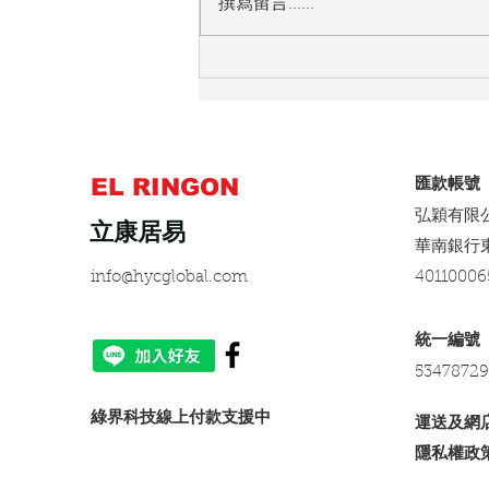
立康居易品牌分析與升降桌市
撰寫留言......
場的影響
EL RINGON
​匯款帳號
弘穎有限
立康居易
​華南銀行
info@hycglobal.com
40110006
​統一編號
53478729
​綠界科技線上付款支援中
運送及網
隱私權政