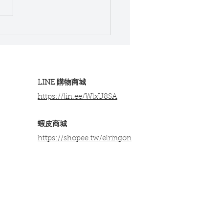
桌健康改善：讓工作與生
輕鬆自在
LINE 購物商城
https://lin.ee/WlxU8SA​
​蝦皮商城
https://shopee.tw/elringon