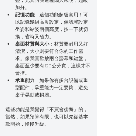
整，尤其對我這種懶人來說，超級
加分。
記憶功能
：這個功能超級實用！可
以記錄幾組高度設定，像我就設定
坐姿和站姿兩個高度，按一下就切
換，省時又省力。
桌面材質與大小
：材質要耐用又好
清潔，大小則要符合你的工作需
求。像我喜歡放兩台螢幕和鍵盤，
桌面至少要有120公分寬，這樣才不
會擠。
承重能力
：如果你有多台設備或重
型配件，承重能力一定要夠，避免
桌子晃動或損壞。
這些功能是我覺得「不買會後悔」的，
當然，如果預算有限，也可以先從基本
款開始，慢慢升級。