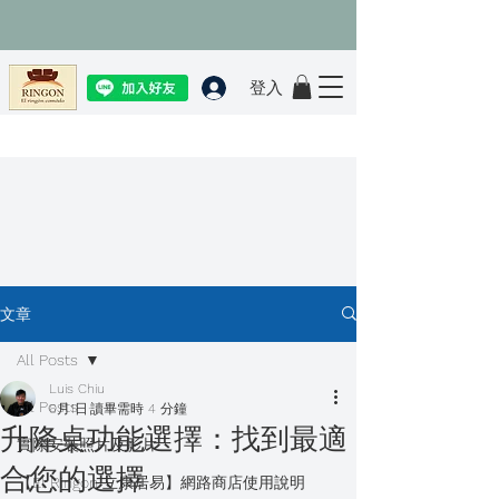
登入
文章
All Posts
Luis Chiu
All Posts
6月1日
讀畢需時 4 分鐘
升降桌功能選擇：找到最適
實際安裝照片及影片
合您的選擇
【El Ringon 立康居易】網路商店使用說明