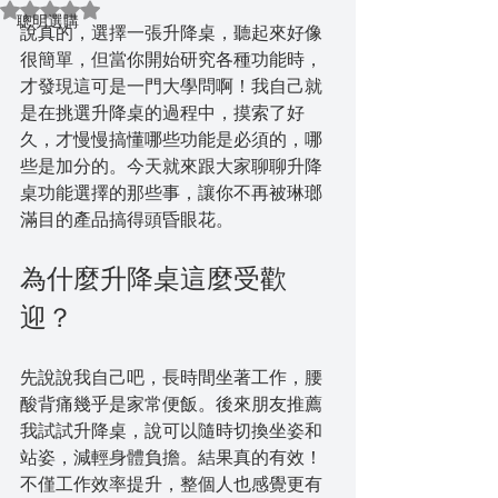
評等為 NaN（最高為 5 顆星）。
聰明選購
說真的，選擇一張升降桌，聽起來好像
很簡單，但當你開始研究各種功能時，
才發現這可是一門大學問啊！我自己就
是在挑選升降桌的過程中，摸索了好
久，才慢慢搞懂哪些功能是必須的，哪
些是加分的。今天就來跟大家聊聊升降
桌功能選擇的那些事，讓你不再被琳瑯
滿目的產品搞得頭昏眼花。
為什麼升降桌這麼受歡
迎？
先說說我自己吧，長時間坐著工作，腰
酸背痛幾乎是家常便飯。後來朋友推薦
我試試升降桌，說可以隨時切換坐姿和
站姿，減輕身體負擔。結果真的有效！
不僅工作效率提升，整個人也感覺更有