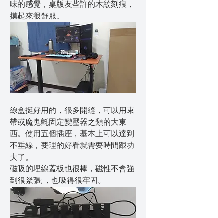
味的感覺，桌版友些許的木紋刻痕，
摸起來很舒服。
線盒挺好用的，很多開縫，可以用束
帶或魔鬼氈固定變壓器之類的大東
西。使用五個插座，基本上可以達到
不垂線，要理的好看就需要時間跟功
夫了。
磁吸的埋線蓋板也很棒，磁性不會強
到很緊張;，也吸得很牢固。