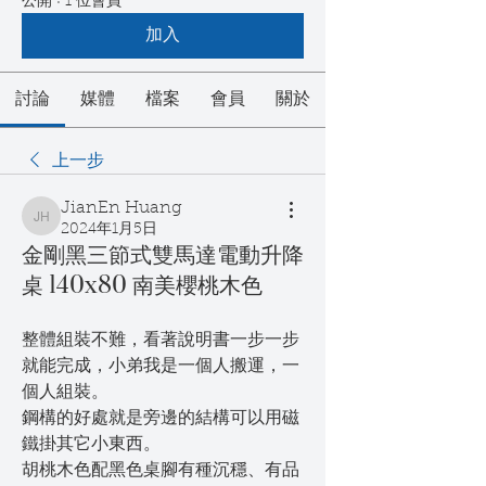
公開
·
1 位會員
加入
討論
媒體
檔案
會員
關於
上一步
JianEn Huang
JianEn Huang
2024年1月5日
金剛黑三節式雙馬達電動升降
桌 140x80 南美櫻桃木色
整體組裝不難，看著說明書一步一步
就能完成，小弟我是一個人搬運，一
個人組裝。
鋼構的好處就是旁邊的結構可以用磁
鐵掛其它小東西。
胡桃木色配黑色桌腳有種沉穩、有品