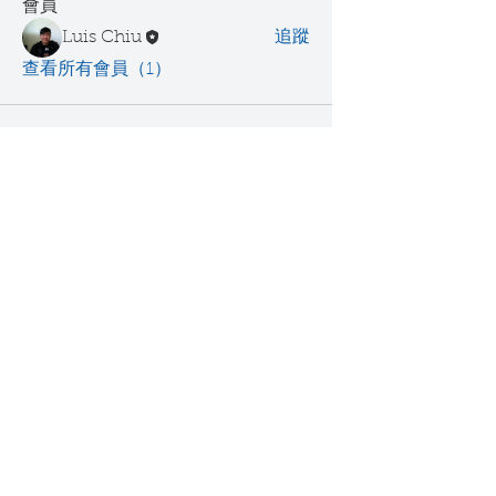
會員
Luis Chiu
追蹤
查看所有會員（1）
EL RINGON
立康居易
info@hycglobal.com
​匯款帳號
弘穎有限公司
​華南銀行東勢分行 008
401100065525
​統一編號
53478729
​公司地址