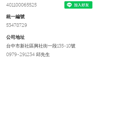
401100065525
​統一編號
53478729
​公司地址
台中市新社區興社街一段135-10號
0979-291234 邱先生
台中大坑圓環展示店
台中市北屯區東山里北屯區東山里部
子巷2-5號 (谷哥地圖搜尋富生電器行)
0979-291234 邱先生
LINE 購物商城
https://lin.ee/WlxU8SA​
​蝦皮商城
https://shopee.tw/elringon