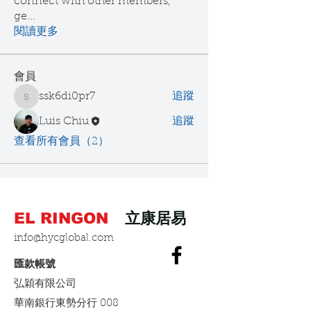
connect with other members,
ge
...
閱讀更多
會員
ssk6di0pr7
追蹤
ssk6di0pr7
Luis Chiu
追蹤
查看所有會員（2）
EL RINGON
立康居易
info@hycglobal.com
​匯款帳號
弘穎有限公司
​華南銀行東勢分行 008