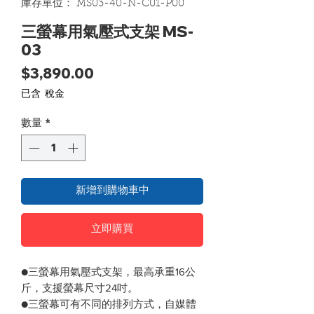
庫存單位： MS03-40-N-C01-P00
三螢幕用氣壓式支架 MS-
03
價格
$3,890.00
已含 稅金
數量
*
新增到購物車中
立即購買
●三螢幕用氣壓式支架，最高承重16公
斤，支援螢幕尺寸24吋。
●三螢幕可有不同的排列方式，自媒體