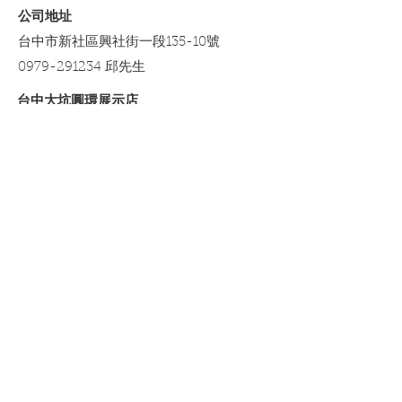
​公司地址
定期檢查所有配件組裝是否牢固，
台中市新社區興社街一段135-10號
如有必要，重新鎖緊。
0979-291234 邱先生
台中大坑圓環展示店
台中市北屯區東山里北屯區東山里部
子巷2-5號 (谷哥地圖搜尋富生電器行)
0979-291234 邱先生
LINE 購物商城
https://lin.ee/WlxU8SA​
​蝦皮商城
https://shopee.tw/elringon
運送及網店政策
隱私權政策
​綠界科技線上付款支援中