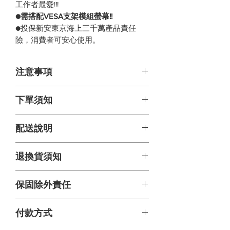
工作者最愛!!!
●需搭配VESA支架模組螢幕!!
●投保新安東京海上三千萬產品責任
險，消費者可安心使用。
注意事項
本產品僅供室內使用
下單須知
網頁上照片因多種因素可能造成顏
賣場發票皆由平台官方代開，若需
配送說明
色上的誤差，以實際收到貨樣為
要開立統一編號及抬頭，請在結帳
準。
頁面中填寫完整資料(公司，地址，
時間: 訂單成立後三天內出貨，到貨
退換貨須知
統編，電話)。
收到產品後發現有外觀損毀瑕疵請
時間以貨運公司時間為主(不含缺貨
立即拍照聯繫客服人員，我們會盡
預購及周六日、國定假日)。
下單前請詢問是否有貨，發貨時間
由於退換貨須保持產品以及外包裝
保固除外責任
快處理。
訂單確定後1~2天。
完整，建議包裝材料留至確認購買
方式: 貨運配送，由貨運公司聯繫收
後再丟棄。
此為簡易DIY商品，組裝前請先評量
貨。
以下內容均不在保固範圍內，本公
付款方式
自身是否有組裝能力，以及詳細觀
司得酌收費用或不予受理。
產品如有瑕疵或因運送過程導致受