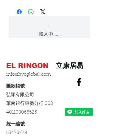
看組裝影片。
損請於七日內與客服聯繫，本公司
公司帳戶轉帳: 華南銀行(008)水湳
●人為損壞: 非經本公司認可客戶自
將盡快安排換貨。
分行 弘穎有限公司 帳號:
無自行組裝能力者可另外購買到府
行改裝，拆卸，修理隨附電源，電
426100036355
安裝服務。
線或連接器等自動升降模組。
七日鑑賞期內如需退回產品請保持
包裝完整，如產品有所損耗本公司
Paypal信用卡一次付清
安裝時嚴格遵照說明書和安全警
●未按照組裝說明書上指示安裝。
載入中......
將按情況酌收費用。
告，否則可能會造成自動模組損
綠界金流服務 ATM轉帳，超商繳費
壞，甚至造成嚴重傷亡事故。
●五年內組裝後再轉賣他人保固即刻
失效。
綠界金流信用卡分期3期，6期。配
開箱後請先確認零部件是否都齊
EL RINGON
立康居易
合銀行: 中國信託, 台新, 玉山, 富邦,
全，如有遺漏請來電通知，我們會
●在潮濕高溫等惡劣環境使用，及任
永豐, 國泰世華, 華南, 樂天, 安泰, 聯
盡快寄送給您。
info@hycglobal.com
何不適當之使用方式。
邦, 兆豐, 台中商銀, 上海銀行, 凱基,
匯豐, 星展, 新光, 合庫, 彰銀, 一銀, 元
​匯款帳號
組裝後請將桌腳固定橫樑，橫樑固
●硬體不相容: 如電器特性衝突，使
大, 陽信, 台灣企銀, 華泰, 三信商銀
定側板，側板鎖定桌板處螺絲拍
用期望，運轉音頻，速度，舒適
弘穎有限公司
照，以證DIY工序正確，回傳我司附
度，發熱度等非功能故障因素。
​華南銀行東勢分行 008
上個人資料，我們將在一星期內寄
401100065525
送保固卡給您。
●不可抗拒之天災人禍:如雷擊、地
震、水災、火災。
​統一編號
保固卡資料需求:姓名、電話(手
53478729
機)、地址、E-MAIL