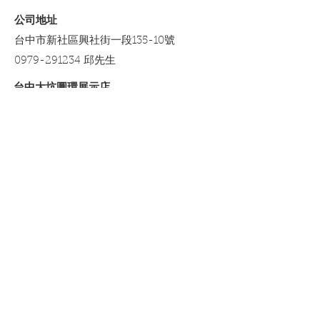
​公司地址
定期檢查所有配件組裝是否牢固，
台中市新社區興社街一段135-10號
如有必要，重新鎖緊。
0979-291234 邱先生
台中大坑圓環展示店
台中市北屯區東山里北屯區東山里部
子巷2-5號 (谷哥地圖搜尋富生電器行)
0979-291234 邱先生
LINE 購物商城
https://lin.ee/WlxU8SA​
​蝦皮商城
https://shopee.tw/elringon
運送及網店政策
隱私權政策