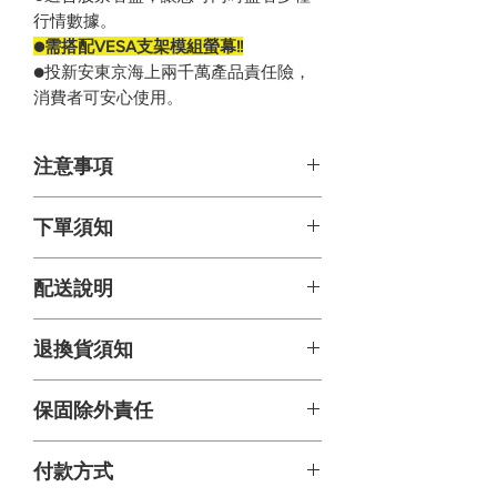
行情數據。
●需搭配VESA支架模組螢幕!!
●投新安東京海上兩千萬產品責任險，
消費者可安心使用。
注意事項
本產品僅供室內使用
下單須知
網頁上照片因多種因素可能造成顏
賣場發票皆由平台官方代開，若需
配送說明
色上的誤差，以實際收到貨樣為
要開立統一編號及抬頭，請在結帳
準。
頁面中填寫完整資料(公司，地址，
時間: 訂單成立後三天內出貨，到貨
退換貨須知
統編，電話)。
收到產品後發現有外觀損毀瑕疵請
時間以貨運公司時間為主(不含缺貨
立即拍照聯繫客服人員，我們會盡
預購及周六日、國定假日)。
下單前請詢問是否有貨，發貨時間
由於退換貨須保持產品以及外包裝
保固除外責任
快處理。
訂單確定後1~2天。
完整，建議包裝材料留至確認購買
方式: 貨運配送，由貨運公司聯繫收
後再丟棄。
此為簡易DIY商品，組裝前請先評量
貨。
以下內容均不在保固範圍內，本公
付款方式
自身是否有組裝能力，以及詳細觀
司得酌收費用或不予受理。