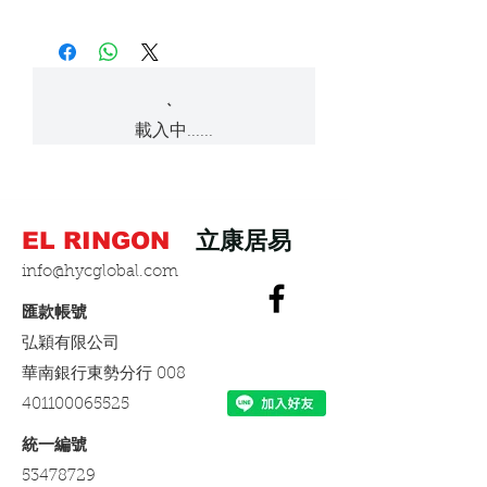
產品如有瑕疵或因運送過程導致受
看組裝影片。
損請於七日內與客服聯繫，本公司
公司帳戶轉帳: 華南銀行(008)水湳
●人為損壞: 非經本公司認可客戶自
將盡快安排換貨。
分行 弘穎有限公司 帳號:
無自行組裝能力者可另外購買到府
行改裝，拆卸，修理隨附電源，電
426100036355
安裝服務。
線或連接器等自動升降模組。
七日鑑賞期內如需退回產品請保持
包裝完整，如產品有所損耗本公司
Paypal信用卡一次付清
安裝時嚴格遵照說明書和安全警
●未按照組裝說明書上指示安裝。
載入中......
將按情況酌收費用。
告，否則可能會造成自動模組損
綠界金流服務 ATM轉帳，超商繳費
壞，甚至造成嚴重傷亡事故。
●五年內組裝後再轉賣他人保固即刻
失效。
綠界金流信用卡分期3期，6期。配
開箱後請先確認零部件是否都齊
EL RINGON
立康居易
合銀行: 中國信託, 台新, 玉山, 富邦,
全，如有遺漏請來電通知，我們會
●在潮濕高溫等惡劣環境使用，及任
永豐, 國泰世華, 華南, 樂天, 安泰, 聯
盡快寄送給您。
info@hycglobal.com
何不適當之使用方式。
邦, 兆豐, 台中商銀, 上海銀行, 凱基,
匯豐, 星展, 新光, 合庫, 彰銀, 一銀, 元
​匯款帳號
組裝後請將桌腳固定橫樑，橫樑固
●硬體不相容: 如電器特性衝突，使
大, 陽信, 台灣企銀, 華泰, 三信商銀
定側板，側板鎖定桌板處螺絲拍
用期望，運轉音頻，速度，舒適
弘穎有限公司
照，以證DIY工序正確，回傳我司附
度，發熱度等非功能故障因素。
​華南銀行東勢分行 008
上個人資料，我們將在一星期內寄
401100065525
送保固卡給您。
●不可抗拒之天災人禍:如雷擊、地
震、水災、火災。
​統一編號
保固卡資料需求:姓名、電話(手
53478729
機)、地址、E-MAIL