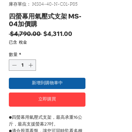
庫存單位： MS04-40-N-C01-P85
四螢幕用氣壓式支架 MS-
04加價購
一般價格
促銷價格
 $4,790.00 
$4,311.00
已含 稅金
數量
*
新增到購物車中
立即購買
●四螢幕用氣壓式支架，最高承重16公
斤，最高支援螢幕27吋。
●適合股票看盤，讓您可同時監看多種