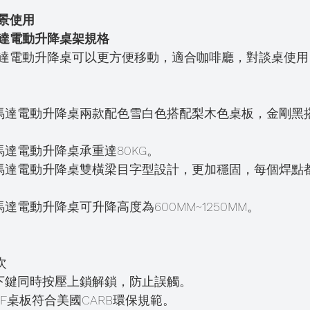
為 5 顆星）。
景使用 
達電動升降桌架規格
達電動升降桌可以更方便移動，適合咖啡廳，對談桌使用
馬達電動升降桌兩款配色雪白色搭配梨木色桌板，金剛黑
達電動升降桌承重達80KG。
馬達電動升降桌雙橫梁目字型設計，更加穩固，每個焊點
達電動升降桌可升降高度為600MM~1250MM。
。
。
次
下鍵同時按壓上鎖解鎖，防止誤觸。
DF桌板符合美國CARB環保規範。