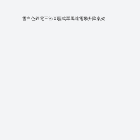
雪白色鋰電三節直驅式單馬達電動升降桌架