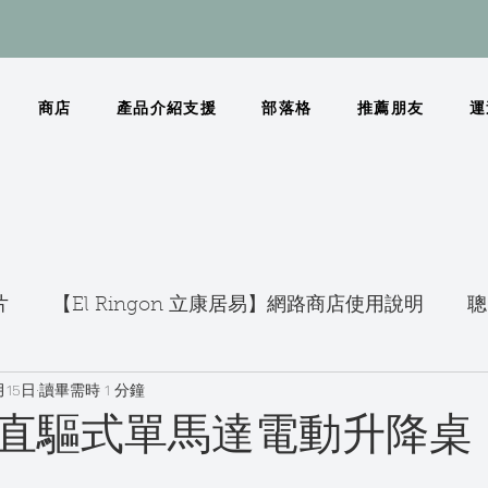
商店
產品介紹支援
部落格
推薦朋友
運
片
【El Ringon 立康居易】網路商店使用說明
聰
月15日
讀畢需時 1 分鐘
直驅式單馬達電動升降桌