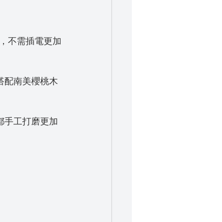
，不需插電更加
搭配南美櫻桃木
都手工打磨更加