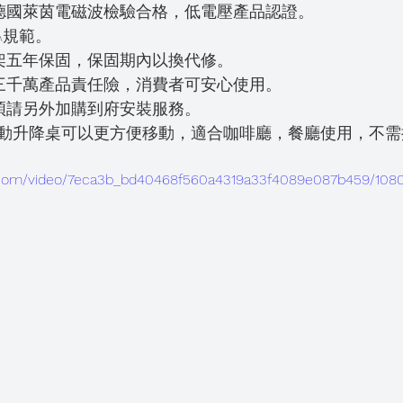
德國萊茵電磁波檢驗合格，低電壓產品認證。
A規範。
架五年保固，保固期內以換代修。
三千萬產品責任險，消費者可安心使用。
煩請另外加購到府安裝服務。
動升降桌可以更方便移動，適合咖啡廳，餐廳使用，不需
tic.com/video/7eca3b_bd40468f560a4319a33f4089e087b459/108