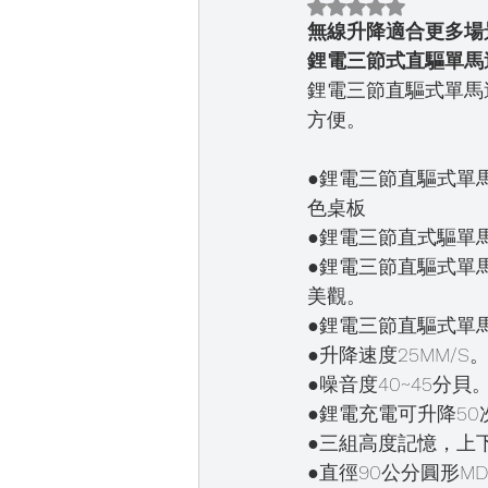
評等為 NaN（最高
無線升降適合更多場
鋰電三節式直驅單馬
鋰電三節直驅式單馬
方便。
●鋰電三節直驅式單
色桌板
●鋰電三節直式驅單馬
●鋰電三節直驅式單
美觀。
●鋰電三節直驅式單馬
●升降速度25MM/S
●噪音度40~45分貝
●鋰電充電可升降50
●三組高度記憶，上
●直徑90公分圓形M