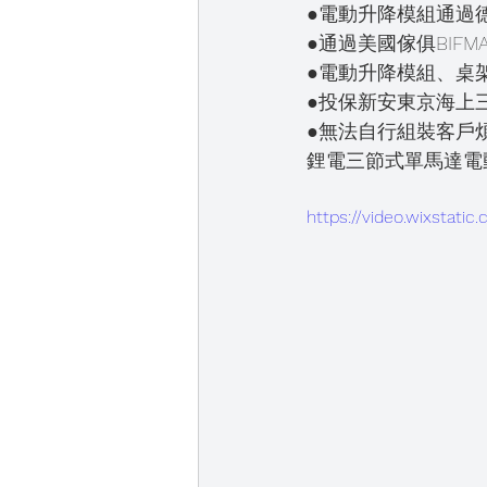
●電動升降模組通過
●通過美國傢俱BIFM
●電動升降模組、桌
●投保新安東京海上
●無法自行組裝客戶
鋰電三節式單馬達電
https://video.wixsta