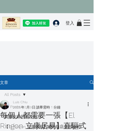
登入
文章
All Posts
Luis Chiu
All Posts
2025年3月9日
讀畢需時 1 分鐘
每個人都需要一張【El
實際安裝照片及影片
Ringon 立康居易】直驅式
【El Ringon 立康居易】網路商店使用說明