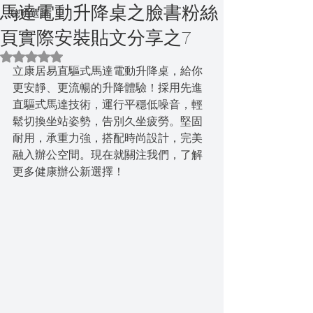
馬達電動升降桌之臉書粉絲
聰明選購
頁實際安裝貼文分享之7
評等為 NaN（最高為 5 顆星）。
立康居易直驅式馬達電動升降桌，給你
更安靜、更流暢的升降體驗！採用先進
直驅式馬達技術，運行平穩低噪音，輕
鬆切換坐站姿勢，告別久坐疲勞。堅固
耐用，承重力強，搭配時尚設計，完美
融入辦公空間。現在就關注我們，了解
更多健康辦公新選擇！