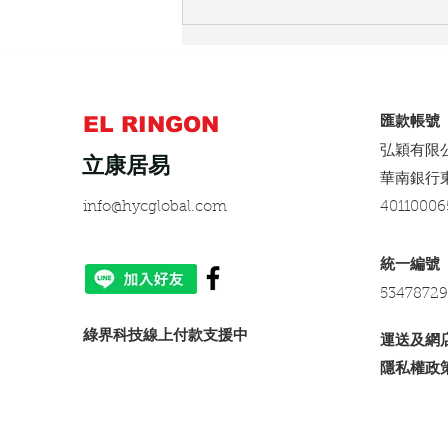
降桌之臉書粉絲頁實際安裝貼
文分享之18
EL RINGON
​匯款帳號
弘穎有限
立康居易
​華南銀行
info@hycglobal.com
40110006
​統一編號
53478729
​綠界科技線上付款支援中
運送及網
隱私權政