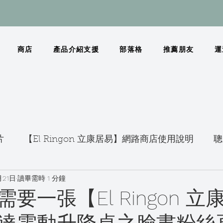
商店
產品介紹支援
部落格
推薦朋友
運
片
【El Ringon 立康居易】網路商店使用說明
聰
月21日
讀畢需時 1 分鐘
要一張【El Ringon 