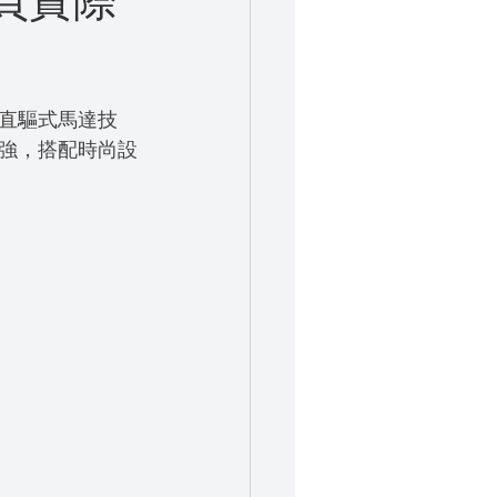
頁實際
直驅式馬達技
強，搭配時尚設