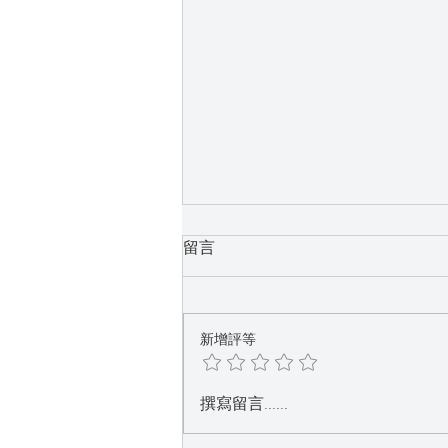
留言
新增評等
每個人都需要一張【El Ringon
撰寫留言......
立康居易】直驅式馬達電動升