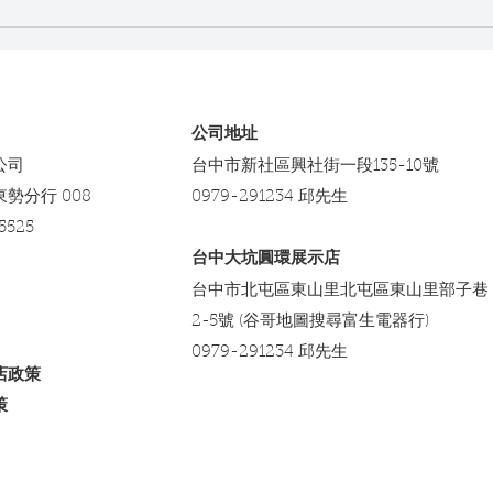
降桌之臉書粉絲頁實際安裝貼
降桌
文分享之16
文分
​公司地址
公司
台中市新社區興社街一段135-10號
東勢分行 008
0979-291234 邱先生
5525
台中大坑圓環展示店
台中市北屯區東山里北屯區東山里部子巷
2-5號 (谷哥地圖搜尋富生電器行)
0979-291234 邱先生
店政策
策