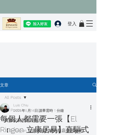
登入
文章
All Posts
Luis Chiu
All Posts
2025年5月14日
讀畢需時 1 分鐘
每個人都需要一張【El
實際安裝照片及影片
Ringon 立康居易】直驅式
【El Ringon 立康居易】網路商店使用說明