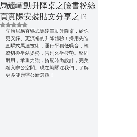
馬達電動升降桌之臉書粉絲
聰明選購
頁實際安裝貼文分享之13
評等為 NaN（最高為 5 顆星）。
立康居易直驅式馬達電動升降桌，給你
更安靜、更流暢的升降體驗！採用先進
直驅式馬達技術，運行平穩低噪音，輕
鬆切換坐站姿勢，告別久坐疲勞。堅固
耐用，承重力強，搭配時尚設計，完美
融入辦公空間。現在就關注我們，了解
更多健康辦公新選擇！