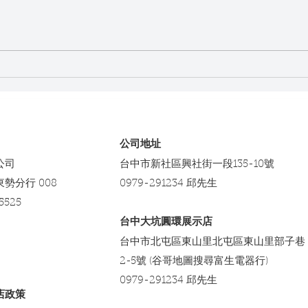
選購升降桌的報價指南：升降
升降
桌價格範圍全解析
活更
​公司地址
公司
台中市新社區興社街一段135-10號
東勢分行 008
0979-291234 邱先生
5525
台中大坑圓環展示店
台中市北屯區東山里北屯區東山里部子巷
2-5號 (谷哥地圖搜尋富生電器行)
0979-291234 邱先生
店政策