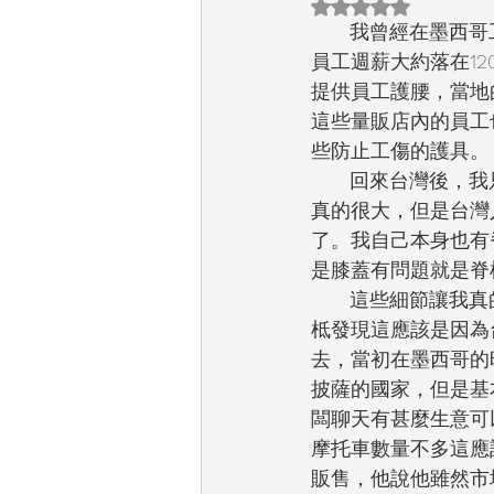
評等為 NaN（最高
       我曾經在墨西哥工作13年，墨西哥在當時還屬於第三世界國家，低度開發，在那幾年當地
員工週薪大約落在1
提供員工護腰，當地的wa
這些量販店內的員工
些防止工傷的護具。
       回來台灣後，我只有在好市多看到員工有戴上類似護具。基本上長期搬重物對脊椎的傷害
真的很大，但是台灣
了。我自己本身也有
是膝蓋有問題就是脊
       這些細節讓我真的感受到台灣雖然是已開發中國家，竟然在工傷部分這麼不重視，追根究
柢發現這應該是因為
去，當初在墨西哥的
披薩的國家，但是基
闆聊天有甚麼生意可
摩托車數量不多這應
販售，他說他雖然市