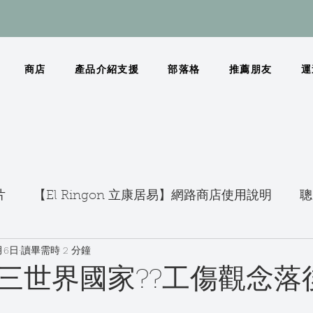
商店
產品介紹支援
部落格
推薦朋友
運
片
【El Ringon 立康居易】網路商店使用說明
聰
月6日
讀畢需時 2 分鐘
世界國家??工傷觀念落後!!