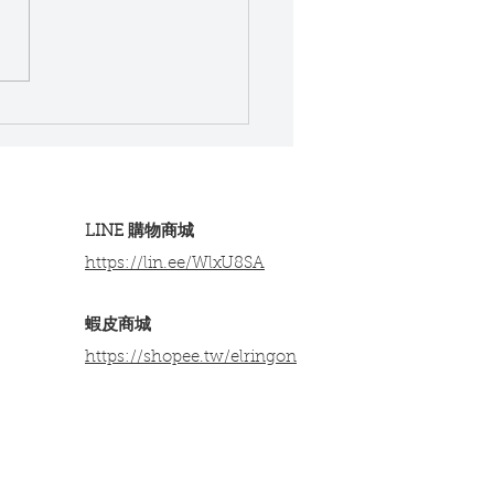
桌健康改善：讓工作與生
輕鬆自在
LINE 購物商城
https://lin.ee/WlxU8SA​
​蝦皮商城
https://shopee.tw/elringon