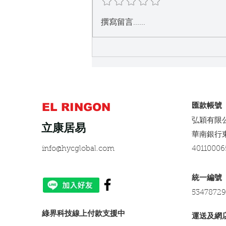
立康居易品牌分析與升降桌市
撰寫留言......
場的影響
EL RINGON
​匯款帳號
弘穎有限
立康居易
​華南銀行
info@hycglobal.com
40110006
​統一編號
53478729
​綠界科技線上付款支援中
運送及網