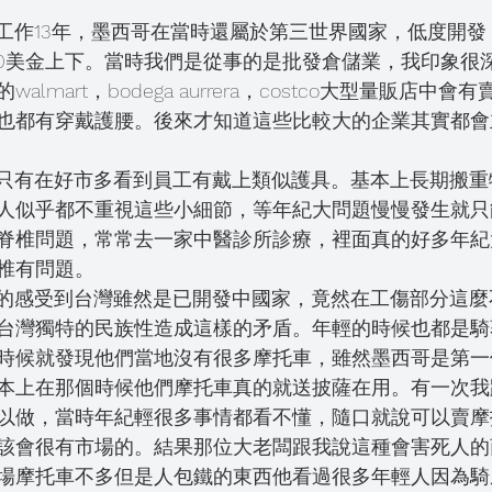
為 5 顆星）。
20美金上下。當時我們是從事的是批發倉儲業，我印象很
lmart，bodega aurrera，costco大型量販店中
也都有穿戴護腰。後來才知道這些比較大的企業其實都會
人似乎都不重視這些小細節，等年紀大問題慢慢發生就只
脊椎問題，常常去一家中醫診所診療，裡面真的好多年紀
椎有問題。
台灣獨特的民族性造成這樣的矛盾。年輕的時候也都是騎
時候就發現他們當地沒有很多摩托車，雖然墨西哥是第一
本上在那個時候他們摩托車真的就送披薩在用。有一次我
以做，當時年紀輕很多事情都看不懂，隨口就說可以賣摩
該會很有市場的。結果那位大老闆跟我說這種會害死人的
場摩托車不多但是人包鐵的東西他看過很多年輕人因為騎