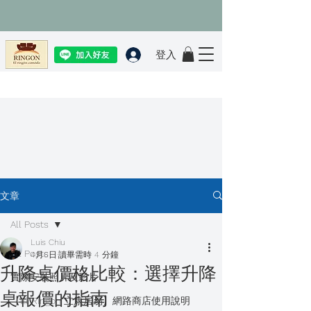
登入
文章
All Posts
Luis Chiu
All Posts
4月6日
讀畢需時 4 分鐘
升降桌價格比較：選擇升降
實際安裝照片及影片
桌報價的指南
【El Ringon 立康居易】網路商店使用說明