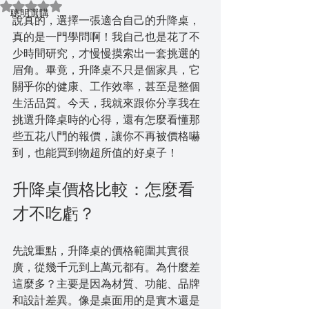
評等為 NaN（最高為 5 顆星）。
聰明選購
說真的，選擇一張適合自己的升降桌，
真的是一門學問啊！我自己也是花了不
少時間研究，才慢慢摸索出一套挑選的
眉角。畢竟，升降桌不只是個家具，它
關乎你的健康、工作效率，甚至是整個
生活品質。今天，我就來跟你分享我在
挑選升降桌時的心得，還有怎麼看懂那
些五花八門的報價，讓你不再被價格嚇
到，也能買到物超所值的好桌子！
升降桌價格比較：怎麼看
才不吃虧？
先說重點，升降桌的價格範圍其實很
廣，從幾千元到上萬元都有。為什麼差
這麼多？主要是因為材質、功能、品牌
和設計差異。像是桌面用的是實木還是