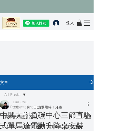
登入
文章
All Posts
Luis Chiu
All Posts
2024年2月15日
讀畢需時 1 分鐘
中興大學負碳中心三節直驅
實際安裝照片及影片
式單馬達電動升降桌安裝
【El Ringon 立康居易】網路商店使用說明