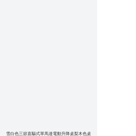
雪白色三節直驅式單馬達電動升降桌梨木色桌