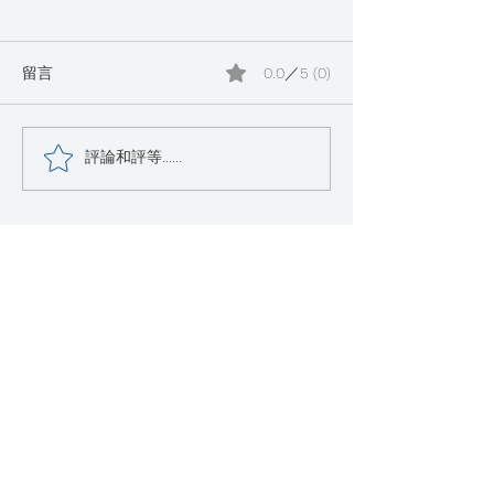
留言
0.0／5 (0)
每個人都需要一張【El
每個人都需要一張
評論和評等......
Ringon 立康居易】直驅式
Ringon 立康
馬達電動升降桌之臉書粉
馬達電動升降桌
絲頁實際安裝貼文分享之
絲頁實際安裝貼
17
16
EL RINGON
立康居易
info@hycglobal.com
​匯款帳號
弘穎有限公司
​華南銀行東勢分行 008
401100065525
​統一編號