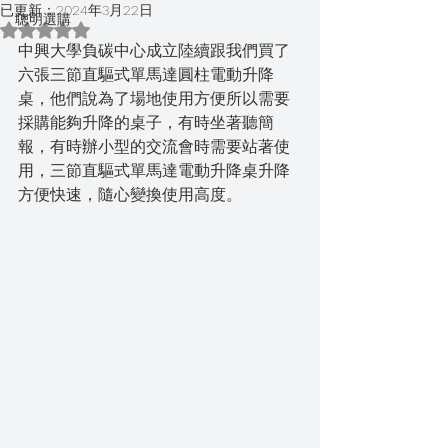
已更新：
2024年3月22日
聰明選購
評等為 NaN（最高為 5 顆星）。
中興大學負碳中心成立陸續跟我們買了
六張三節直驅式單馬達圓柱電動升降
桌，他們說為了場地使用方便所以需要
採購能夠升降的桌子，有時坐著聽簡
報，有時辦小型的交流會時需要站著使
用，三節直驅式單馬達電動升降桌升降
方便快速，隨心變換使用高度。